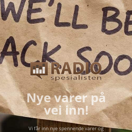
Nye varer på
vei inn!
Vi får inn nye spennende varer og