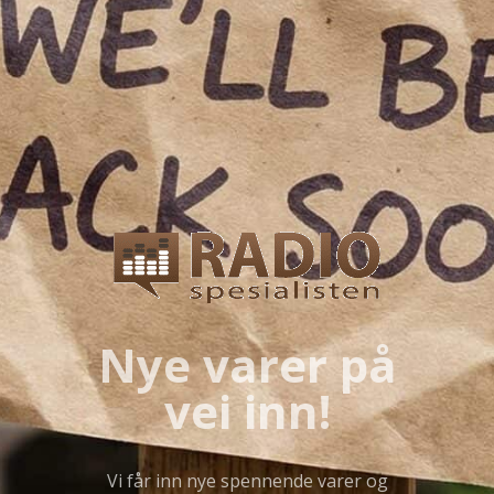
Nye varer på
vei inn!
Vi får inn nye spennende varer og