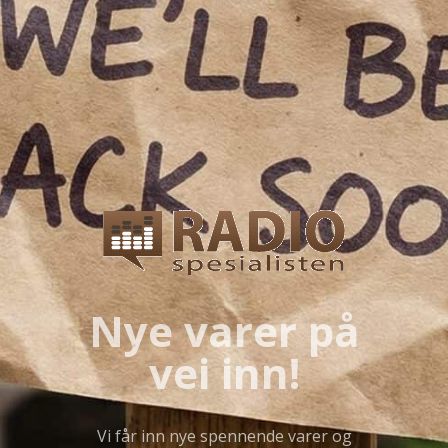
Nye varer på
vei inn!
Vi får inn nye spennende varer og