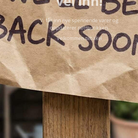
vei inn!
Vi får inn nye spennende varer og
oppdaterer nettbutikken.
Velkommen tilbake!