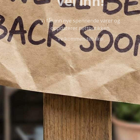
vei inn!
Vi får inn nye spennende varer og
oppdaterer nettbutikken.
Velkommen tilbake!