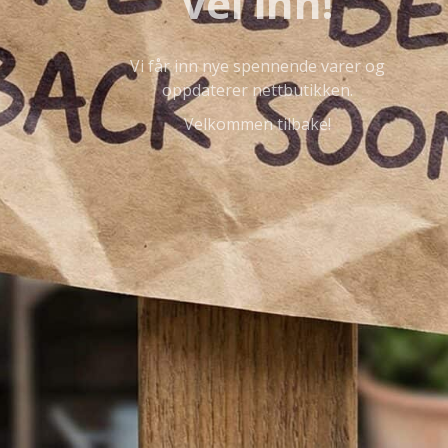
vei inn!
Vi får inn nye spennende varer og
oppdaterer nettbutikken.
Velkommen tilbake!