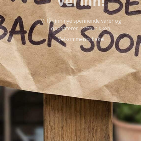
vei inn!
Vi får inn nye spennende varer og
oppdaterer nettbutikken.
Velkommen tilbake!