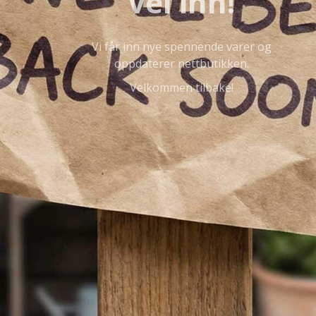
vei inn!
Vi får inn nye spennende varer og
oppdaterer nettbutikken.
Velkommen tilbake!