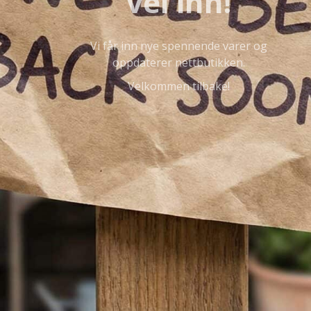
vei inn!
Vi får inn nye spennende varer og
oppdaterer nettbutikken.
Velkommen tilbake!